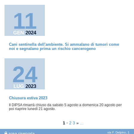
11
GEN
2024
Cani sentinella dell'ambiente. Si ammalano di tumori come
noi e segnalano prima un rischio cancerogeno
24
LUG
2023
Chiusura estiva 2023
Il DIPSA rimarrà chiuso da sabato 5 agosto a domenica 20 agosto per
poi riaprire lunedì 21 agosto.
1
•
2
3
»
...
via F. Delpino, 1
area riservata